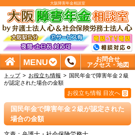
大阪障害年金相談室
お問合せ
MENU
アクセス・地図
トップ
お役立ち情報
国民年金で障害年金２級
が認定された場合の金額
お役立ち情報 目次へ
国民年金で障害年金２級が認定された
場合の金額
文責：
弁護士・社会保険労務士