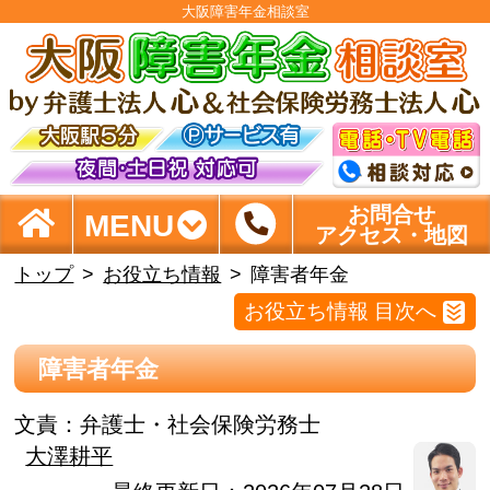
大阪障害年金相談室
お問合せ
MENU
アクセス・地図
トップ
お役立ち情報
障害者年金
お役立ち情報 目次へ
障害者年金
文責：
弁護士・社会保険労務士
大澤耕平