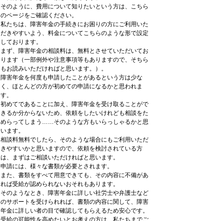
そのように、費用について知りたいという方は、こちら
のページをご確認ください。
私たちは、障害年金の手続きにお困りの方にご利用いた
だきやすいよう、料金についてこちらのような形で設定
しております。
まず、障害年金の相談料は、無料とさせていただいてお
ります（一部例外や注意事項等もありますので、そちら
もお読みいただければと思います。）。
障害年金を何度も申請したことがあるという方は少な
く、ほとんどの方が初めての申請になるかと思われま
す。
初めてであることに加え、障害年金を受け取ることがで
きるか分からないため、依頼をしたいけれども相談をた
めらってしまう……そのような方もいらっしゃるかと思
います。
相談料無料でしたら、そのような場合にもご利用いただ
きやすいかと思いますので、依頼を検討されている方
は、まずはご相談いただければと思います。
申請には、様々な書類が必要とされます。
また、書類をすべて用意できても、その内容に不備があ
れば受給が認められないおそれもあります。
そのようなとき、障害年金に詳しい社労士や弁護士など
のサポートを受けられれば、書類の内容に関して、障害
年金に詳しい者の目で確認してもらえるため安心です。
受給の可能性を高めたいとお考えの方は、私たちまでご