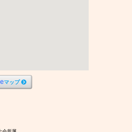
l
e
マップ
士会所属